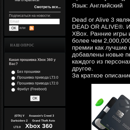
Мы открылись!
Язык: Английский
Смотреть все...
Подписаться на новости:
Dead or Alive 3 яв
DEAD OR ALIVE®. И
или
XBox. Ранние игры 
более чем 2,000,00
НАШ ОПРОС
премии как лучшие 
добавлены новые пе
Какая прошивка Xbox 360 у
каждого из персона
Вас?
другое.
Без прошивки
За краткое описани
Прошивка привода LT3.0
Прошивка привода LT2.0
Фрибут (Freeboot)
(GTA) V
Assassin's Creed 3
Darksiders 2
Grand Theft Auto
Xbox 360
LT3.0