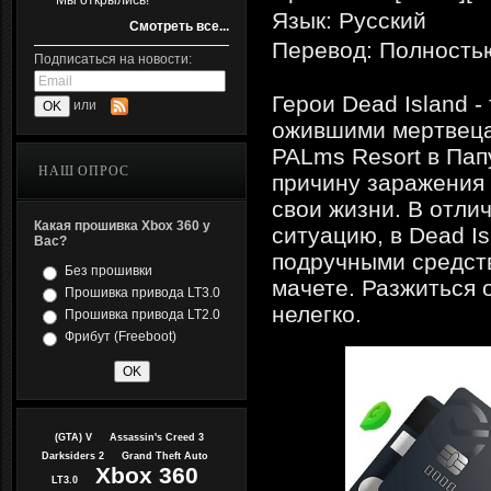
Мы открылись!
Язык: Русский
Смотреть все...
Перевод: Полность
Подписаться на новости:
Герои Dead Island 
или
ожившими мертвецам
PALms Resort в Пап
НАШ ОПРОС
причину заражения 
свои жизни. В отлич
Какая прошивка Xbox 360 у
ситуацию, в Dead I
Вас?
подручными средст
Без прошивки
мачете. Разжиться 
Прошивка привода LT3.0
нелегко.
Прошивка привода LT2.0
Фрибут (Freeboot)
(GTA) V
Assassin's Creed 3
Darksiders 2
Grand Theft Auto
Xbox 360
LT3.0