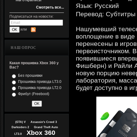
Мы открылись!
Язык: Русский
Смотреть все...
Перевод: Субтитры
Подписаться на новости:
Нашумевший телесер
или
воплощение в виде 
перенесены в игров
НАШ ОПРОС
первоисточником. В
появившиеся впервы
Какая прошивка Xbox 360 у
Фишберн) и Райли А
Вас?
новую порцию неве
Без прошивки
лаборатория, масса
Прошивка привода LT3.0
будет доступно в иг
Прошивка привода LT2.0
Фрибут (Freeboot)
(GTA) V
Assassin's Creed 3
Darksiders 2
Grand Theft Auto
Xbox 360
LT3.0