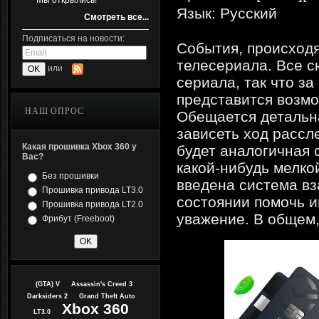
Мы открылись!
Язык: Русский
Смотреть все...
Подписаться на новости:
События, происходя
телесериала. Все 
или
сериала, так что з
представится возмо
НАШ ОПРОС
Обещается детальна
зависеть ход рассл
Какая прошивка Xbox 360 у
будет аналогичная с
Вас?
какой-нибудь мелко
Без прошивки
введена система вз
Прошивка привода LT3.0
состоянии помочь и
Прошивка привода LT2.0
уважение. В общем,
Фрибут (Freeboot)
(GTA) V
Assassin's Creed 3
Darksiders 2
Grand Theft Auto
Xbox 360
LT3.0