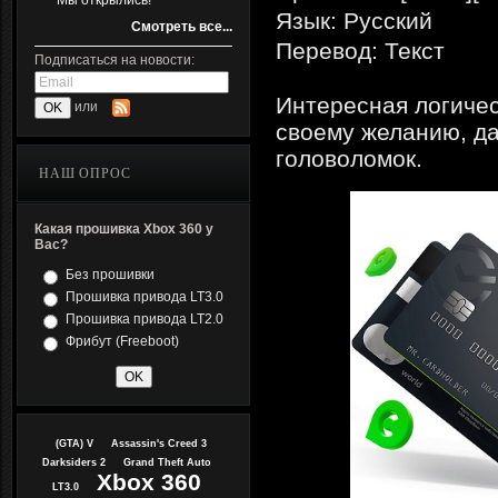
Мы открылись!
Язык: Русский
Смотреть все...
Перевод: Текст
Подписаться на новости:
Интересная логичес
или
своему желанию, д
головоломок.
НАШ ОПРОС
Какая прошивка Xbox 360 у
Вас?
Без прошивки
Прошивка привода LT3.0
Прошивка привода LT2.0
Фрибут (Freeboot)
(GTA) V
Assassin's Creed 3
Darksiders 2
Grand Theft Auto
Xbox 360
LT3.0