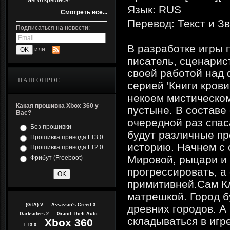
Мы открылись!
Язык: RUS
Смотреть все...
Перевод: Текст и Зв
Подписаться на новости:
В разработке игры 
или
писатель, сценарис
своей работой над 
НАШ ОПРОС
серией 'Книги крови'
некоем мистическо
Какая прошивка Xbox 360 у
пустыне. В составе
Вас?
очередной раз спас
Без прошивки
будут различные пр
Прошивка привода LT3.0
историю. Начнем с 
Прошивка привода LT2.0
Мировой, рыцари и 
Фрибут (Freeboot)
прогрессировать, а
примитивней.Сам Кл
матрешкой. Город б
(GTA) V
Assassin's Creed 3
древних городов. А
Darksiders 2
Grand Theft Auto
складываться в игр
Xbox 360
LT3.0