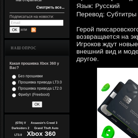
Мы открылись!
Язык: Русский
Смотреть все...
Перевод: Субтитры
Подписаться на новости:
Герой пиксаровског
или
возвращается на эк
Игроков ждут новые
НАШ ОПРОС
внешний вид и моде
другое.
Какая прошивка Xbox 360 у
Вас?
Без прошивки
Прошивка привода LT3.0
Прошивка привода LT2.0
Фрибут (Freeboot)
(GTA) V
Assassin's Creed 3
Darksiders 2
Grand Theft Auto
Xbox 360
LT3.0