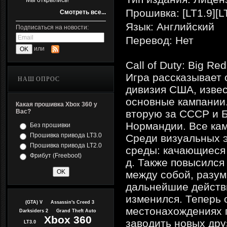
Мы открылись!
Прошивка: [LT1.9][L
Смотреть все...
Язык: Английский
Подписаться на новости:
Перевод: Нет
или
Call of Duty: Big R
Игра рассказывает 
НАШ ОПРОС
дивизия США, извест
основные кампании.
Какая прошивка Xbox 360 у
Вас?
вторую за СССР и 
Нормандии. Все кам
Без прошивки
Прошивка привода LT3.0
Среди визуальных 
Прошивка привода LT2.0
среды: качающиеся 
Фрибут (Freeboot)
д. Также повысился
между собой, разум
дальнейшие действи
изменился. Теперь 
(GTA) V
Assassin's Creed 3
местонахождениях 
Darksiders 2
Grand Theft Auto
Xbox 360
заводить новых дру
LT3.0