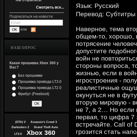
Мы открылись!
Язык: Русский
Смотреть все...
Перевод: Субтитры
Подписаться на новости:
Наверное, тема вто
или
общем-то, хорошо, 
потрясение человеч
НАШ ОПРОС
допустите подобног
войн не повторитьс
Какая прошивка Xbox 360 у
стороны вопроса, т
Вас?
жизнью, если в войн
Без прошивки
игростроения - пол
Прошивка привода LT3.0
реалистичные ощуще
Прошивка привода LT2.0
окунуться не в фут
Фрибут (Freeboot)
вторую мировую - во
не 7, а 2… Но если 
первая, то цифра 7 
(GTA) V
Assassin's Creed 3
встречайте. Call of
Darksiders 2
Grand Theft Auto
грозится стать нап
Xbox 360
LT3.0