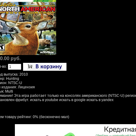
0.00 руб.
л-во:
од выпуска: 2010
нр: Hunting
гион: NTSC-U
п издания: Лицензия
к: Multi
имание! Эта игра работает только на консолях американского (NTSC-U) регион
ановлен фрибут. искать в youtube искать в google искать в yandex
ем товару рейтинг: 0% (бесконечно мал)