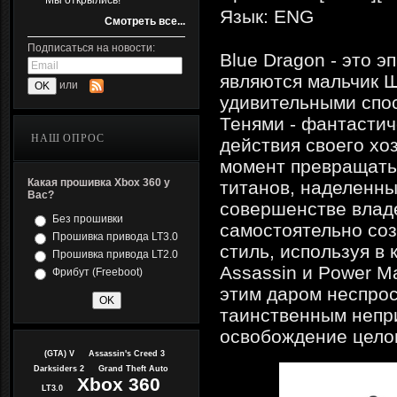
Мы открылись!
Язык: ENG
Смотреть все...
Подписаться на новости:
Blue Dragon - это 
являются мальчик Ш
или
удивительными спос
Тенями - фантасти
НАШ ОПРОС
действия своего хо
момент превращать
Какая прошивка Xbox 360 у
титанов, наделенны
Вас?
совершенстве влад
Без прошивки
самостоятельно соз
Прошивка привода LT3.0
стиль, используя в 
Прошивка привода LT2.0
Assassin и Power M
Фрибут (Freeboot)
этим даром неспрос
таинственным непри
освобождение целог
(GTA) V
Assassin's Creed 3
Darksiders 2
Grand Theft Auto
Xbox 360
LT3.0