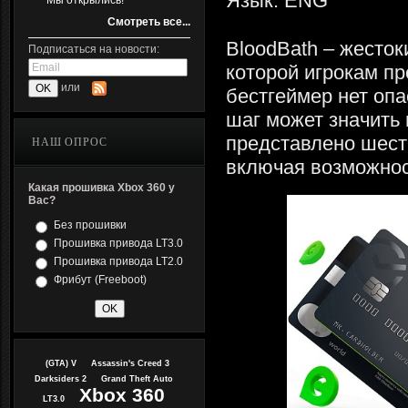
Язык: ENG
Мы открылись!
Смотреть все...
BloodBath – жестоки
Подписаться на новости:
которой игрокам пр
или
бестгеймер нет опа
шаг может значить
представлено шест
НАШ ОПРОС
включая возможнос
Какая прошивка Xbox 360 у
Вас?
Без прошивки
Прошивка привода LT3.0
Прошивка привода LT2.0
Фрибут (Freeboot)
(GTA) V
Assassin's Creed 3
Darksiders 2
Grand Theft Auto
Xbox 360
LT3.0