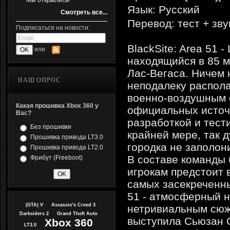
Мы открылись!
Язык: Русский
Смотреть все...
Перевод: тест + зву
Подписаться на новости:
BlackSite: Area 51 
или
находящийся в 85 м
Лас-Вегаса. Ничем 
НАШ ОПРОС
неподалеку распол
военно-воздушным с
Какая прошивка Xbox 360 у
официальных источ
Вас?
разработкой и тес
Без прошивки
крайней мере, так 
Прошивка привода LT3.0
городка не заполон
Прошивка привода LT2.0
В составе команды 
Фрибут (Freeboot)
игрокам предстоит 
самых засекреченны
51 - атмосферный 
(GTA) V
Assassin's Creed 3
нетривиальным сюж
Darksiders 2
Grand Theft Auto
выступила Сьюзан О
Xbox 360
LT3.0