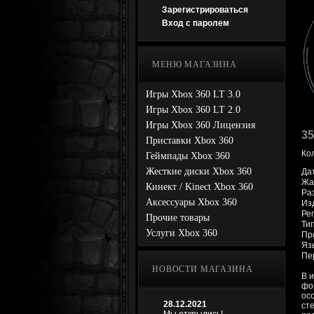
Зарегистрироваться
Вход с паролем
МЕНЮ МАГАЗИНА
Игры Xbox 360 LT 3.0
Игры Xbox 360 LT 2.0
Игры Xbox 360 Лицензия
35
Приставки Xbox 360
Ко
Геймпады Xbox 360
Жесткие диски Xbox 360
Да
Жан
Кинект / Kinect Xbox 360
Раз
Аксессуары Xbox 360
Из
Ре
Прочие товары
Ти
Услуги Xbox 360
Про
Яз
Пе
НОВОСТИ МАГАЗИНА
В 
фо
ос
28.12.2021
ст