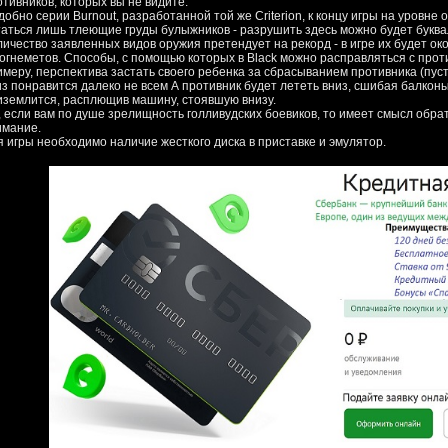
отивников, которых вы не видите.
обно серии Burnout, разработанной той же Criterion, к концу игры на уровне 
таться лишь тлеющие груды булыжников - разрушить здесь можно будет буква
личество заявленных видов оружия претендует на рекорд - в игре их будет ок
 огнеметов. Способы, с помощью которых в Black можно расправляться с прот
имеру, перспектива застать своего ребенка за сбрасыванием противника (пус
из понравится далеко не всем А противник будет лететь вниз, сшибая балконы
иземлится, расплющив машину, стоявшую внизу.
, если вам по душе зрелищность голливудских боевиков, то имеет смысл обра
имание.
я игры необходимо наличие жесткого диска в приставке и эмулятор.