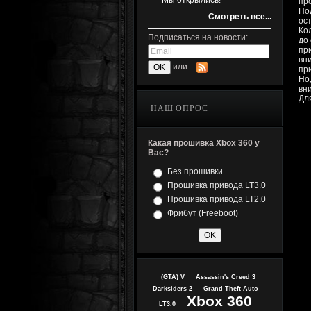
Мы открылись!
пр
Под
Смотреть все...
ос
Ко
Подписаться на новости:
до
пр
вн
или
пр
Но
вн
Дл
НАШ ОПРОС
Какая прошивка Xbox 360 у
Вас?
Без прошивки
Прошивка привода LT3.0
Прошивка привода LT2.0
Фрибут (Freeboot)
(GTA) V
Assassin's Creed 3
Darksiders 2
Grand Theft Auto
Xbox 360
LT3.0