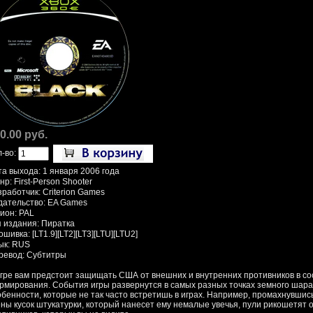
0.00 руб.
л-во:
та выхода: 1 января 2006 года
р: First-Person Shooter
работчик: Criterion Games
дательство: EA Games
гион: PAL
п издания: Пиратка
шивка: [LT1.9][LT2][LT3][LTU][LTU2]
ык: RUS
ревод: Субтитры
игре вам предстоит защищать США от внешних и внутренних противников в со
рмирования. События игры развернутся в самых разных точках земного шар
обенности, которые не так часто встретишь в играх. Например, промахнувшис
ены кусок штукатурки, который нанесет ему немалые увечья, пули рикошетят о