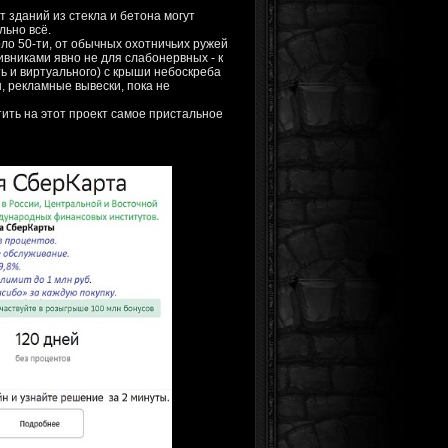
от зданий из стекла и бетона могут
льно всё.
оло 50-ти, от обычных охотничьих ружей
ивниками явно не для слабонервных - к
ть и виртуального) с крыши небоскреба
, рекламные вывески, пока не
тить на этот проект самое пристальное