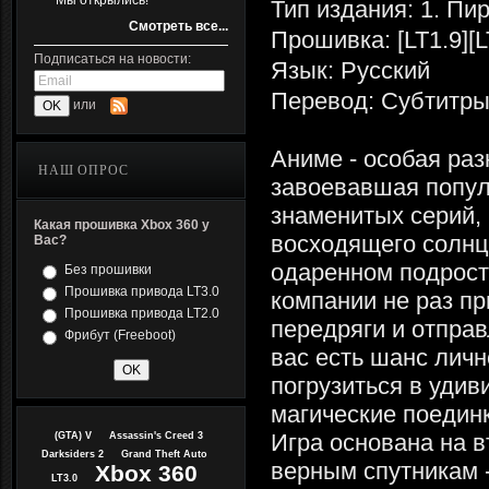
Мы открылись!
Тип издания: 1. Пи
Смотреть все...
Прошивка: [LT1.9][L
Подписаться на новости:
Язык: Русский
Перевод: Субтитр
или
Аниме - особая ра
НАШ ОПРОС
завоевавшая попул
знаменитых серий,
Какая прошивка Xbox 360 у
восходящего солнца
Вас?
одаренном подростк
Без прошивки
Прошивка привода LT3.0
компании не раз п
Прошивка привода LT2.0
передряги и отправ
Фрибут (Freeboot)
вас есть шанс личн
погрузиться в удив
магические поединк
Игра основана на в
(GTA) V
Assassin's Creed 3
Darksiders 2
Grand Theft Auto
верным спутникам -
Xbox 360
LT3.0