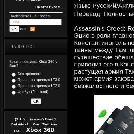
Мы открылись!
Язык: Русский/Англ
Смотреть все...
Перевод: Полность
Подписаться на новости:
Assassin's Creed: R
или
Эцио в роли главно
Константинополь по
НАШ ОПРОС
тайны между Тампл
путешествие обещае
Какая прошивка Xbox 360 у
приводит его в Кон
Вас?
растущая армия Там
Без прошивки
может армия закова
Прошивка привода LT3.0
безжалостного и бе
Прошивка привода LT2.0
Фрибут (Freeboot)
(GTA) V
Assassin's Creed 3
Darksiders 2
Grand Theft Auto
Xbox 360
LT3.0