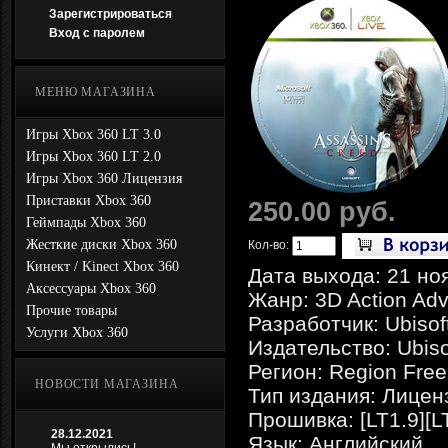
Зарегистрироваться
Вход с паролем
МЕНЮ МАГАЗИНА
Игры Xbox 360 LT 3.0
Игры Xbox 360 LT 2.0
Игры Xbox 360 Лицензия
Приставки Xbox 360
250.00 руб.
Геймпады Xbox 360
Жесткие диски Xbox 360
Кол-во:
Кинект / Kinect Xbox 360
Дата выхода: 21 но
Аксессуары Xbox 360
Жанр: 3D Action Adv
Прочие товары
Разработчик: Ubisof
Услуги Xbox 360
Издательство: Ubiso
Регион: Region Free
НОВОСТИ МАГАЗИНА
Тип издания: Лицен
Прошивка: [LT1.9][L
28.12.2021
Язык: Английский