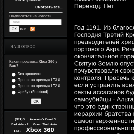
Мы открылись!
Перевод: Нет
Смотреть все...
Подписаться на новости:
Год 1191. Из благо
или
Господня Третий К
предводителей хрис
НАШ ОПРОС
портового Акра Рич
окончательное пор
Какая прошивка Xbox 360 у
Святую Землю опус
Вас?
почувствовали сво
Без прошивки
контроля. Пресечь 
Прошивка привода LT3.0
если устранить всех
Прошивка привода LT2.0
секты ассасинов бу
Фрибут (Freeboot)
самоубийцы - Альта
что это единственн
иерархии братства 
самоотверженности,
(GTA) V
Assassin's Creed 3
Darksiders 2
Grand Theft Auto
профессионального
Xbox 360
LT3.0