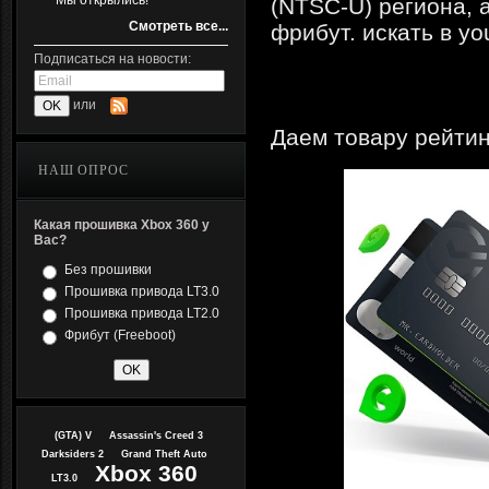
Мы открылись!
(NTSC-U) региона, 
Смотреть все...
фрибут. искать в yo
Подписаться на новости:
или
Даем товару рейтин
НАШ ОПРОС
Какая прошивка Xbox 360 у
Вас?
Без прошивки
Прошивка привода LT3.0
Прошивка привода LT2.0
Фрибут (Freeboot)
(GTA) V
Assassin's Creed 3
Darksiders 2
Grand Theft Auto
Xbox 360
LT3.0