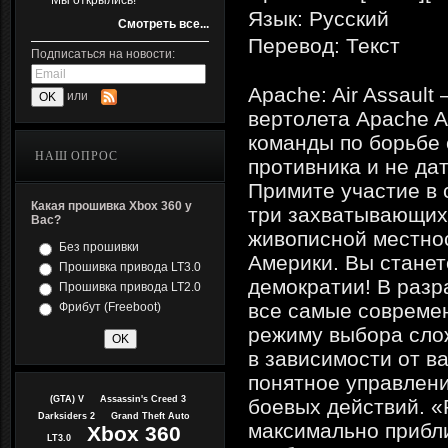
Мы открылись!
Язык: Русский
Смотреть все...
Перевод: Текст
Подписаться на новости:
Apache: Air Assaul
или
вертолета Apache A
команды по борьбе
НАШ ОПРОС
противника и не да
Примите участие в
Какая прошивка Xbox 360 у
три захватывающих 
Вас?
живописной местно
Без прошивки
Америки. Вы станет
Прошивка привода LT3.0
демократии! В разр
Прошивка привода LT2.0
все самые совреме
Фрибут (Freeboot)
режиму выбора сло
в зависимости от в
понятное управлени
(GTA) V
Assassin's Creed 3
боевых действий. 
Darksiders 2
Grand Theft Auto
максимально прибли
Xbox 360
LT3.0