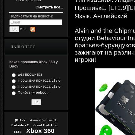
Мы открылись!
Прошивка: [LT1.9][L
Смотреть все...
Язык: Английский
Подписаться на новости:
или
Alvin and the Chipm
студии Behaviour I
братьев-бурундуков
НАШ ОПРОС
зажигают на различ
игроки!
Какая прошивка Xbox 360 у
Вас?
Без прошивки
Прошивка привода LT3.0
Прошивка привода LT2.0
Фрибут (Freeboot)
(GTA) V
Assassin's Creed 3
Darksiders 2
Grand Theft Auto
Xbox 360
LT3.0