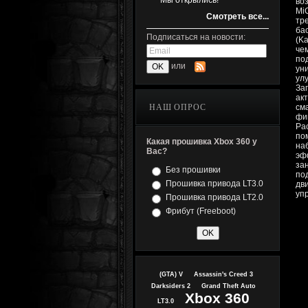
Мы открылись!
во
Mi
Смотреть все...
тр
ба
Подписаться на новости:
(Ka
че
по
или
ун
ул
За
ак
НАШ ОПРОС
см
фи
Pa
по
Какая прошивка Xbox 360 у
на
Вас?
эф
за
Без прошивки
под
Прошивка привода LT3.0
дв
уп
Прошивка привода LT2.0
Фрибут (Freeboot)
(GTA) V
Assassin's Creed 3
Darksiders 2
Grand Theft Auto
Xbox 360
LT3.0