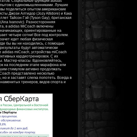
ьтатов. Социальные функции adidas
 опытом с единомышленниками. Лучшие
овы поделиться опытом американские
ты Джози Алтидор (Jozy Altidore) и Кака
атлет Тайсон Гэй (Tyson Gay), британская
(Ana Ivanovic). Разносторонняя
та, в adidas MiCoach включены
я начинающих, ориентированные на
ает четыре сотни! Все под контролем.
в зачет идет любая физическая
 где бы вы ни находились, с помощью
 результаты будут автоматически
 adidas miCoach, устройства miCoach
ктивных кардиотренировок. С их
ы. Мастер-классы. Вдохновляйтесь,
ок на последнем этапе марафона или
ошим стимулом активно продолжать
iCoach представлено несколько
 но и заставят слегка попотеть. Всегда в
знаменитых тренеров, видов спорта и