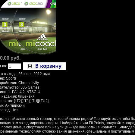
0.00 руб.
л-во:
та выхода: 26 июля 2012 года
нр: Sports
работчик: Chromativity
дательство: 505 Games
ион: 1. PAL # 2. NTSC-U
п издания: Лицензия
шивка: [LT2][LT3][LTU][LTU2]
ык: Английский
ревод: Нет
икальный электронный тренер, который всегда рядом! Тренируйтесь, чтобы бы
ководством звезд мирового спорта. Набирайте очки Fit Points, получайте наг
з помех дома, в спортзале или на улице — где вам больше нравится. Благода
временным технологиям отслеживания движения, специальным портативным 