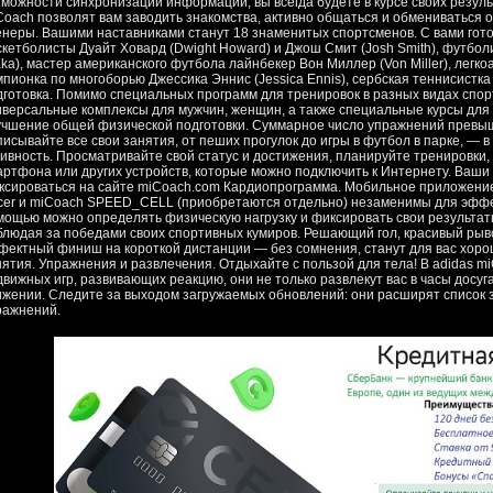
зможности синхронизации информации, вы всегда будете в курсе своих резул
Coach позволят вам заводить знакомства, активно общаться и обмениваться
енеры. Вашими наставниками станут 18 знаменитых спортсменов. С вами гот
скетболисты Дуайт Ховард (Dwight Howard) и Джош Смит (Josh Smith), футболис
ka), мастер американского футбола лайнбекер Вон Миллер (Von Miller), легко
мпионка по многоборью Джессика Эннис (Jessica Ennis), сербская теннисистка 
дготовка. Помимо специальных программ для тренировок в разных видах спор
иверсальные комплексы для мужчин, женщин, а также специальные курсы дл
учшение общей физической подготовки. Суммарное число упражнений превыш
писывайте все свои занятия, от пеших прогулок до игры в футбол в парке, — 
тивность. Просматривайте свой статус и достижения, планируйте тренировки,
артфона или других устройств, которые можно подключить к Интернету. Ваши
ксироваться на сайте miCoach.com Кардиопрограмма. Мобильное приложение
cer и miCoach SPEED_CELL (приобретаются отдельно) незаменимы для эффе
мощью можно определять физическую нагрузку и фиксировать свои результат
блюдая за победами своих спортивных кумиров. Решающий гол, красивый рыв
фектный финиш на короткой дистанции — без сомнения, станут для вас хор
нятия. Упражнения и развлечения. Отдыхайте с пользой для тела! В adidas m
вижных игр, развивающих реакцию, они не только развлекут вас в часы досуга,
ижении. Следите за выходом загружаемых обновлений: они расширят список 
ражнений.