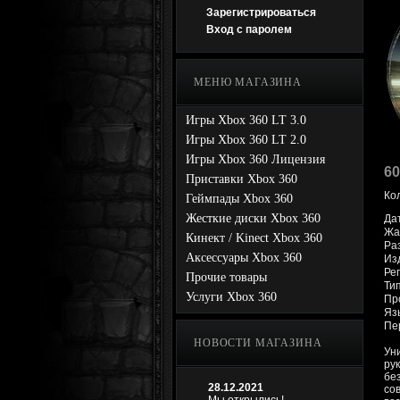
Зарегистрироваться
Вход с паролем
МЕНЮ МАГАЗИНА
Игры Xbox 360 LT 3.0
Игры Xbox 360 LT 2.0
Игры Xbox 360 Лицензия
60
Приставки Xbox 360
Ко
Геймпады Xbox 360
Жесткие диски Xbox 360
Да
Жа
Кинект / Kinect Xbox 360
Раз
Аксессуары Xbox 360
Из
Рег
Прочие товары
Ти
Услуги Xbox 360
Про
Яз
Пе
НОВОСТИ МАГАЗИНА
Ун
ру
бе
28.12.2021
со